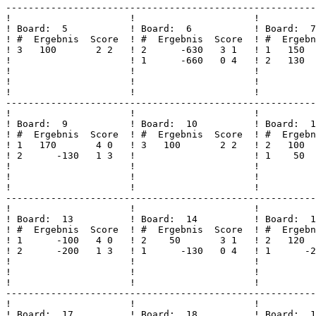
-------------------------------------------------------
!                     !                     !          
! Board:  5           ! Board:  6           ! Board:  7
! #  Ergebnis  Score  ! #  Ergebnis  Score  ! #  Ergebn
! 3   100       2 2   ! 2      -630   3 1   ! 1   150  
!                     ! 1      -660   0 4   ! 2   130  
!                     !                     !          
!                     !                     !          
!                     !                     !          
-------------------------------------------------------
!                     !                     !          
! Board:  9           ! Board:  10          ! Board:  1
! #  Ergebnis  Score  ! #  Ergebnis  Score  ! #  Ergebn
! 1   170       4 0   ! 3   100       2 2   ! 2   100  
! 2      -130   1 3   !                     ! 1    50  
!                     !                     !          
!                     !                     !          
!                     !                     !          
-------------------------------------------------------
!                     !                     !          
! Board:  13          ! Board:  14          ! Board:  1
! #  Ergebnis  Score  ! #  Ergebnis  Score  ! #  Ergebn
! 1      -100   4 0   ! 2    50       3 1   ! 2   120  
! 2      -200   1 3   ! 1      -130   0 4   ! 1      -2
!                     !                     !          
!                     !                     !          
!                     !                     !          
-------------------------------------------------------
!                     !                     !          
! Board:  17          ! Board:  18          ! Board:  1