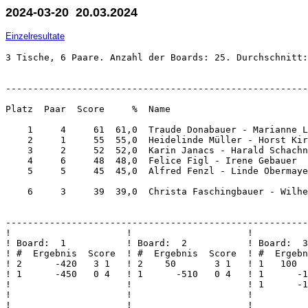
2024-03-20 20.03.2024
Einzelresultate
3 Tische, 6 Paare. Anzahl der Boards: 25. Durchschnitt:
-------------------------------------------------------
Platz  Paar  Score     %  Name                         
    1     4     61  61,0  Traude Donabauer - Marianne L
    2     1     55  55,0  Heidelinde Müller - Horst Kir
    3     2     52  52,0  Karin Janacs - Harald Schachn
    4     6     48  48,0  Felice Figl - Irene Gebauer  
    5     5     45  45,0  Alfred Fenzl - Linde Obermaye
    6     3     39  39,0  Christa Faschingbauer - Wilhe
-------------------------------------------------------
!                     !                     !          
! Board:  1           ! Board:  2           ! Board:  3
! #  Ergebnis  Score  ! #  Ergebnis  Score  ! #  Ergebn
! 2      -420   3 1   ! 2    50       3 1   ! 1   100  
! 1      -450   0 4   ! 1      -510   0 4   ! 1      -1
!                     !                     ! 1      -1
!                     !                     !          
!                     !                     !          