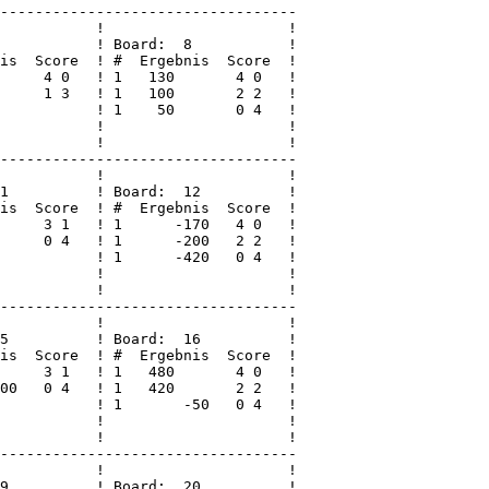
----------------------------------

           !                     !

           ! Board:  8           !

is  Score  ! #  Ergebnis  Score  !

     4 0   ! 1   130       4 0   !

     1 3   ! 1   100       2 2   !

           ! 1    50       0 4   !

           !                     !

           !                     !

----------------------------------

           !                     !

1          ! Board:  12          !

is  Score  ! #  Ergebnis  Score  !

     3 1   ! 1      -170   4 0   !

     0 4   ! 1      -200   2 2   !

           ! 1      -420   0 4   !

           !                     !

           !                     !

----------------------------------

           !                     !

5          ! Board:  16          !

is  Score  ! #  Ergebnis  Score  !

     3 1   ! 1   480       4 0   !

00   0 4   ! 1   420       2 2   !

           ! 1       -50   0 4   !

           !                     !

           !                     !

----------------------------------

           !                     !

9          ! Board:  20          !
