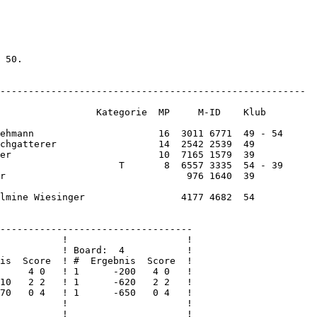
 50.

------------------------------------------------------

                 Kategorie  MP     M-ID    Klub   

ehmann                      16  3011 6771  49 - 54

chgatterer                  14  2542 2539  49     

er                          10  7165 1579  39     

                     T       8  6557 3335  54 - 39

r                                976 1640  39     

lmine Wiesinger                 4177 4682  54     

----------------------------------

           !                     !

           ! Board:  4           !

is  Score  ! #  Ergebnis  Score  !

     4 0   ! 1      -200   4 0   !

10   2 2   ! 1      -620   2 2   !

70   0 4   ! 1      -650   0 4   !

           !                     !

           !                     !
