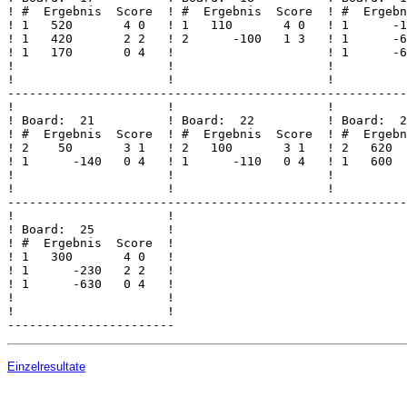
! #  Ergebnis  Score  ! #  Ergebnis  Score  ! #  Ergebn
! 1   520       4 0   ! 1   110       4 0   ! 1      -1
! 1   420       2 2   ! 2      -100   1 3   ! 1      -6
! 1   170       0 4   !                     ! 1      -6
!                     !                     !          
!                     !                     !          
-------------------------------------------------------
!                     !                     !          
! Board:  21          ! Board:  22          ! Board:  2
! #  Ergebnis  Score  ! #  Ergebnis  Score  ! #  Ergebn
! 2    50       3 1   ! 2   100       3 1   ! 2   620  
! 1      -140   0 4   ! 1      -110   0 4   ! 1   600  
!                     !                     !          
!                     !                     !          
-------------------------------------------------------
!                     !

! Board:  25          !

! #  Ergebnis  Score  !

! 1   300       4 0   !

! 1      -230   2 2   !

! 1      -630   0 4   !

!                     !

!                     !

Einzelresultate