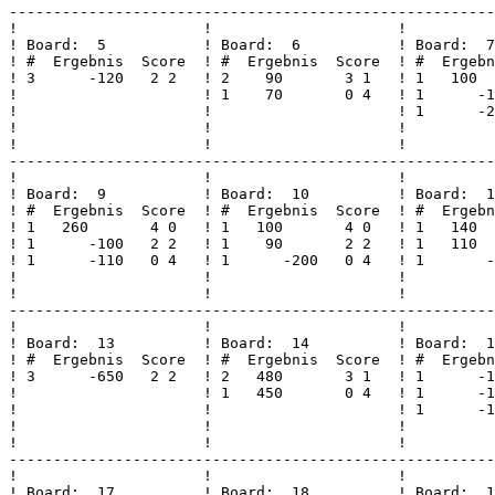
-------------------------------------------------------
!                     !                     !          
! Board:  5           ! Board:  6           ! Board:  7
! #  Ergebnis  Score  ! #  Ergebnis  Score  ! #  Ergebn
! 3      -120   2 2   ! 2    90       3 1   ! 1   100  
!                     ! 1    70       0 4   ! 1      -1
!                     !                     ! 1      -2
!                     !                     !          
!                     !                     !          
-------------------------------------------------------
!                     !                     !          
! Board:  9           ! Board:  10          ! Board:  1
! #  Ergebnis  Score  ! #  Ergebnis  Score  ! #  Ergebn
! 1   260       4 0   ! 1   100       4 0   ! 1   140  
! 1      -100   2 2   ! 1    90       2 2   ! 1   110  
! 1      -110   0 4   ! 1      -200   0 4   ! 1       -
!                     !                     !          
!                     !                     !          
-------------------------------------------------------
!                     !                     !          
! Board:  13          ! Board:  14          ! Board:  1
! #  Ergebnis  Score  ! #  Ergebnis  Score  ! #  Ergebn
! 3      -650   2 2   ! 2   480       3 1   ! 1      -1
!                     ! 1   450       0 4   ! 1      -1
!                     !                     ! 1      -1
!                     !                     !          
!                     !                     !          
-------------------------------------------------------
!                     !                     !          
! Board:  17          ! Board:  18          ! Board:  1