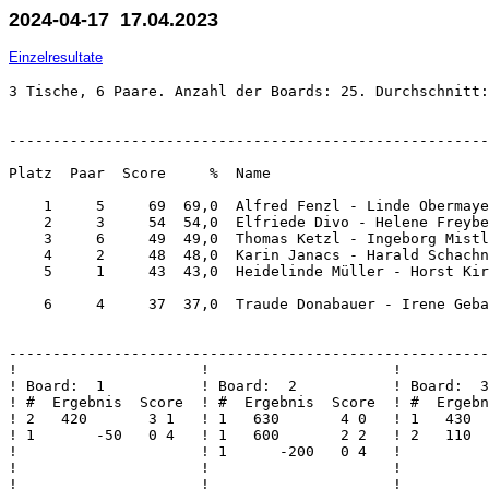
2024-04-17 17.04.2023
Einzelresultate
3 Tische, 6 Paare. Anzahl der Boards: 25. Durchschnitt:
-------------------------------------------------------
Platz  Paar  Score     %  Name                         
    1     5     69  69,0  Alfred Fenzl - Linde Obermaye
    2     3     54  54,0  Elfriede Divo - Helene Freybe
    3     6     49  49,0  Thomas Ketzl - Ingeborg Mistl
    4     2     48  48,0  Karin Janacs - Harald Schachn
    5     1     43  43,0  Heidelinde Müller - Horst Kir
    6     4     37  37,0  Traude Donabauer - Irene Geba
-------------------------------------------------------
!                     !                     !          
! Board:  1           ! Board:  2           ! Board:  3
! #  Ergebnis  Score  ! #  Ergebnis  Score  ! #  Ergebn
! 2   420       3 1   ! 1   630       4 0   ! 1   430  
! 1       -50   0 4   ! 1   600       2 2   ! 2   110  
!                     ! 1      -200   0 4   !          
!                     !                     !          
!                     !                     !          