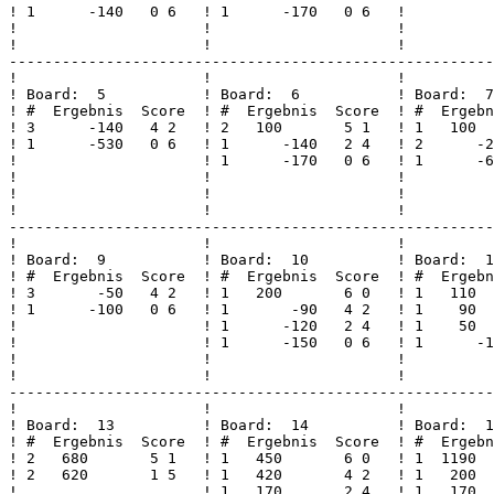
! 1      -140   0 6   ! 1      -170   0 6   !          
!                     !                     !          
!                     !                     !          
-------------------------------------------------------
!                     !                     !          
! Board:  5           ! Board:  6           ! Board:  7
! #  Ergebnis  Score  ! #  Ergebnis  Score  ! #  Ergebn
! 3      -140   4 2   ! 2   100       5 1   ! 1   100  
! 1      -530   0 6   ! 1      -140   2 4   ! 2      -2
!                     ! 1      -170   0 6   ! 1      -6
!                     !                     !          
!                     !                     !          
!                     !                     !          
-------------------------------------------------------
!                     !                     !          
! Board:  9           ! Board:  10          ! Board:  1
! #  Ergebnis  Score  ! #  Ergebnis  Score  ! #  Ergebn
! 3       -50   4 2   ! 1   200       6 0   ! 1   110  
! 1      -100   0 6   ! 1       -90   4 2   ! 1    90  
!                     ! 1      -120   2 4   ! 1    50  
!                     ! 1      -150   0 6   ! 1      -1
!                     !                     !          
!                     !                     !          
-------------------------------------------------------
!                     !                     !          
! Board:  13          ! Board:  14          ! Board:  1
! #  Ergebnis  Score  ! #  Ergebnis  Score  ! #  Ergebn
! 2   680       5 1   ! 1   450       6 0   ! 1  1190  
! 2   620       1 5   ! 1   420       4 2   ! 1   200  
!                     ! 1   170       2 4   ! 1   170  