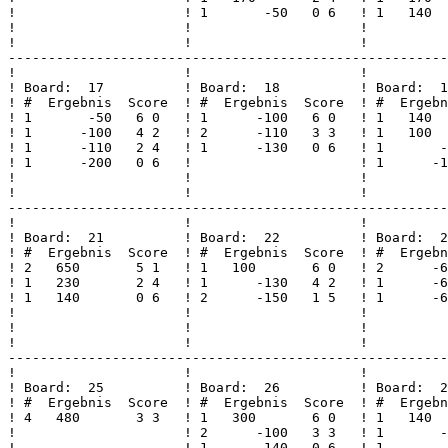
!                     ! 1       -50   0 6   ! 1   140  
!                     !                     !          
!                     !                     !          
-------------------------------------------------------
!                     !                     !          
! Board:  17          ! Board:  18          ! Board:  1
! #  Ergebnis  Score  ! #  Ergebnis  Score  ! #  Ergebn
! 1       -50   6 0   ! 1      -100   6 0   ! 1   140  
! 1      -100   4 2   ! 2      -110   3 3   ! 1   100  
! 1      -110   2 4   ! 1      -130   0 6   ! 1       -
! 1      -200   0 6   !                     ! 1      -1
!                     !                     !          
!                     !                     !          
-------------------------------------------------------
!                     !                     !          
! Board:  21          ! Board:  22          ! Board:  2
! #  Ergebnis  Score  ! #  Ergebnis  Score  ! #  Ergebn
! 2   650       5 1   ! 1   100       6 0   ! 2      -6
! 1   230       2 4   ! 1      -130   4 2   ! 1      -6
! 1   140       0 6   ! 2      -150   1 5   ! 1      -6
!                     !                     !          
!                     !                     !          
!                     !                     !          
-------------------------------------------------------
!                     !                     !          
! Board:  25          ! Board:  26          ! Board:  2
! #  Ergebnis  Score  ! #  Ergebnis  Score  ! #  Ergebn
! 4   480       3 3   ! 1   300       6 0   ! 1   140  
!                     ! 2      -100   3 3   ! 1       -
!                     ! 1      -140   0 6   ! 1       -