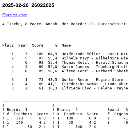
2025-02-26 26022025
Einzelresultate
4 Tische, 8 Paare. Anzahl der Boards: 28. Durchschnitt:
-------------------------------------------------------
Platz  Paar  Score     %  Name                         
    1     7    109  64,9  Heidelinde Müller - Horst Kir
    2     5     93  55,4  Wilhelm Mayr - Wilhelmine Wie
          6     93  55,4  Thomas Ketzl - Harald Schachn
    4     3     89  53,0  Karin Janacs - Ingeborg Mistl
    5     8     85  50,6  Alfred Fenzl - Gerhard Sobotk
    6     1     73  43,5  Günter Reder - Regina Sturm  
    7     4     69  41,1  Friederike Komar - Linde Ober
    8     2     61  36,3  Elfriede Divo - Helene Freybe
-------------------------------------------------------
!                     !                     !          
! Board:  1           ! Board:  2           ! Board:  3
! #  Ergebnis  Score  ! #  Ergebnis  Score  ! #  Ergebn
! 1   170       6 0   ! 1   100       6 0   ! 1      -1
! 1   140       4 2   ! 1    50       4 2   ! 3      -6
! 1       -50   2 4   ! 1      -140   2 4   !          