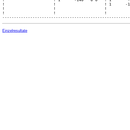
!                     !                     ! 1      -1
!                     !                     !          
!                     !                     !          
Einzelresultate