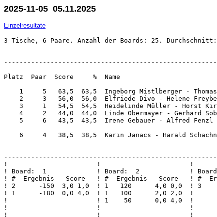
2025-11-05 05.11.2025
Einzelresultate
3 Tische, 6 Paare. Anzahl der Boards: 25. Durchschnitt:
-------------------------------------------------------
Platz  Paar  Score     %  Name                         
    1     5   63,5  63,5  Ingeborg Mistlberger - Thomas
    2     3   56,0  56,0  Elfriede Divo - Helene Freybe
    3     1   54,5  54,5  Heidelinde Müller - Horst Kir
    4     2   44,0  44,0  Linde Obermayer - Gerhard Sob
    5     6   43,5  43,5  Irene Gebauer - Alfred Fenzl 
    6     4   38,5  38,5  Karin Janacs - Harald Schachn
-------------------------------------------------------
!                       !                       !      
! Board:  1             ! Board:  2             ! Board
! #  Ergebnis   Score   ! #  Ergebnis   Score   ! #  Er
! 2      -150  3,0 1,0  ! 1   120      4,0 0,0  ! 3    
! 1      -180  0,0 4,0  ! 1   100      2,0 2,0  !      
!                       ! 1    50      0,0 4,0  !      
!                       !                       !      
!                       !                       !      