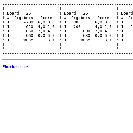
-------------------------------------------------------
!                       !                       !      
! Board:  25            ! Board:  26            ! Board
! #  Ergebnis   Score   ! #  Ergebnis   Score   ! #  Er
! 1      -200  6,0 0,0  ! 1   300      6,0 0,0  ! 1   1
! 1      -620  4,0 2,0  ! 1   200      4,0 2,0  ! 1   1
! 1      -650  2,0 4,0  ! 1      -600  2,0 4,0  ! 1    
! 1      -660  0,0 6,0  ! 1      -630  0,0 6,0  ! 1    
! 1     Pause      3,7  ! 1     Pause      3,7  ! 1    
!                       !                       !      
!                       !                       !      
Einzelresultate