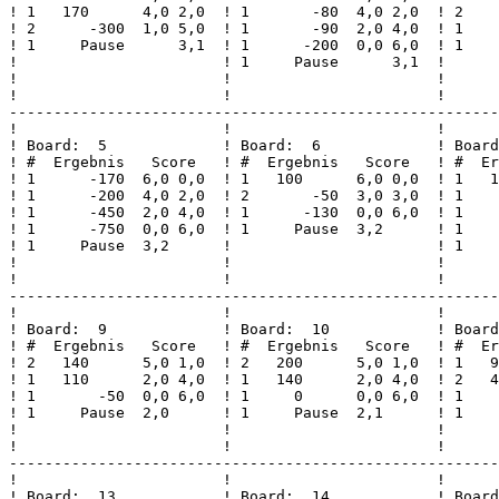
! 1   170      4,0 2,0  ! 1       -80  4,0 2,0  ! 2    
! 2      -300  1,0 5,0  ! 1       -90  2,0 4,0  ! 1    
! 1     Pause      3,1  ! 1      -200  0,0 6,0  ! 1    
!                       ! 1     Pause      3,1  !      
!                       !                       !      
!                       !                       !      
-------------------------------------------------------
!                       !                       !      
! Board:  5             ! Board:  6             ! Board
! #  Ergebnis   Score   ! #  Ergebnis   Score   ! #  Er
! 1      -170  6,0 0,0  ! 1   100      6,0 0,0  ! 1   1
! 1      -200  4,0 2,0  ! 2       -50  3,0 3,0  ! 1    
! 1      -450  2,0 4,0  ! 1      -130  0,0 6,0  ! 1    
! 1      -750  0,0 6,0  ! 1     Pause  3,2      ! 1    
! 1     Pause  3,2      !                       ! 1    
!                       !                       !      
!                       !                       !      
-------------------------------------------------------
!                       !                       !      
! Board:  9             ! Board:  10            ! Board
! #  Ergebnis   Score   ! #  Ergebnis   Score   ! #  Er
! 2   140      5,0 1,0  ! 2   200      5,0 1,0  ! 1   9
! 1   110      2,0 4,0  ! 1   140      2,0 4,0  ! 2   4
! 1       -50  0,0 6,0  ! 1     0      0,0 6,0  ! 1    
! 1     Pause  2,0      ! 1     Pause  2,1      ! 1    
!                       !                       !      
!                       !                       !      
-------------------------------------------------------
!                       !                       !      
! Board:  13            ! Board:  14            ! Board