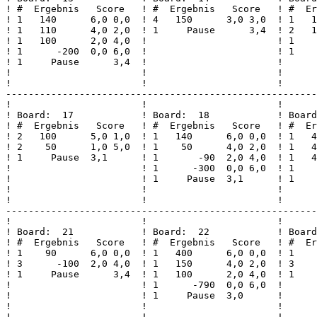
! #  Ergebnis   Score   ! #  Ergebnis   Score   ! #  Er
! 1   140      6,0 0,0  ! 4   150      3,0 3,0  ! 1   1
! 1   110      4,0 2,0  ! 1     Pause      3,4  ! 2   1
! 1   100      2,0 4,0  !                       ! 1    
! 1      -200  0,0 6,0  !                       ! 1    
! 1     Pause      3,4  !                       !      
!                       !                       !      
!                       !                       !      
-------------------------------------------------------
!                       !                       !      
! Board:  17            ! Board:  18            ! Board
! #  Ergebnis   Score   ! #  Ergebnis   Score   ! #  Er
! 2   100      5,0 1,0  ! 1   140      6,0 0,0  ! 1   4
! 2    50      1,0 5,0  ! 1    50      4,0 2,0  ! 1   4
! 1     Pause  3,1      ! 1       -90  2,0 4,0  ! 1   4
!                       ! 1      -300  0,0 6,0  ! 1    
!                       ! 1     Pause  3,1      ! 1    
!                       !                       !      
!                       !                       !      
-------------------------------------------------------
!                       !                       !      
! Board:  21            ! Board:  22            ! Board
! #  Ergebnis   Score   ! #  Ergebnis   Score   ! #  Er
! 1    90      6,0 0,0  ! 1   400      6,0 0,0  ! 1    
! 3      -100  2,0 4,0  ! 1   150      4,0 2,0  ! 3    
! 1     Pause      3,4  ! 1   100      2,0 4,0  ! 1    
!                       ! 1      -790  0,0 6,0  !      
!                       ! 1     Pause  3,0      !      
!                       !                       !      
!                       !                       !      