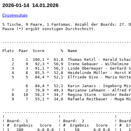
2026-01-14 14.01.2026
Einzelresultate
5 Tische, 9 Paare, 1 Fantomas. Anzahl der Boards: 27. D
Pause (*) ergibt sonstigen Durchschnitt.

-------------------------------------------------------
Platz  Paar  Score       %  Name                       
    1     1  100,1 *  61,8  Thomas Ketzl - Harald Schac
    2     9   92,3 *  56,9  Irene Gebauer - Wilhelmine 
    3     3   91,1 *  56,3  Linde Obermayer - Gerhard S
    4     8   85,5 *  52,8  Heidelinde Müller - Horst K
    5     5   84,4 *  52,1  Elfriede Divo - Maria Hütte
          6   84,4 *  52,1  Karin Janacs - Ingeborg Mis
    7     2   79,9 *  49,3  Marianne Lehmann - Alfred F
    8    10   56,3 *  34,7  Regina Sturm - Günter Reder
    9     7   55,1 *  34,0  Rafaela Reitbauer - Muga Mi
-------------------------------------------------------
!                       !                       !      
! Board:  1             ! Board:  2             ! Board
! #  Ergebnis   Score   ! #  Ergebnis   Score   ! #  Er
! 1   200      6,0 0,0  ! 1    50      6,0 0,0  ! 1   1